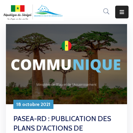
Accueil
Le
Ministère
Programmes
&
Projets
Services
Aux
Usagers
18 octobre 2021
Actualité
PASEA-RD : PUBLICATION DES
PLANS D’ACTIONS DE
Documentation