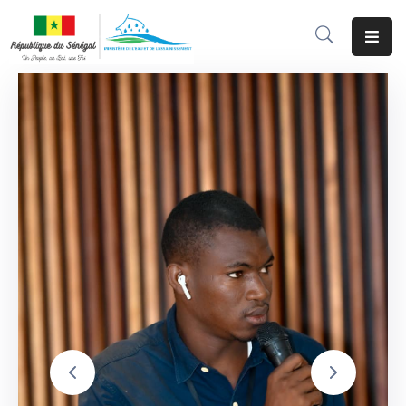
Accueil
Le
Ministère
Programmes
&
Projets
Services
Aux
Usagers
Actualité
Documentation