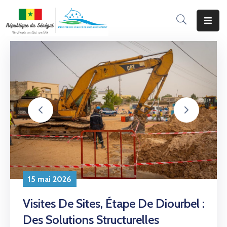
Accueil
Le
Ministère
Programmes
&
Projets
Services
Aux
Usagers
15 mai 2026
Actualité
Visites De Sites, Étape De Diourbel :
Des Solutions Structurelles
Documentation