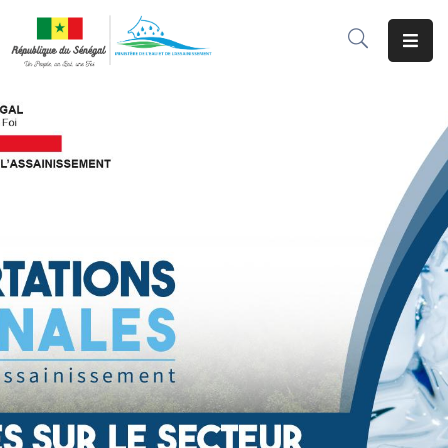
Accueil
Le
Ministère
Programmes
&
Projets
Services
Aux
Usagers
Actualité
Documentation