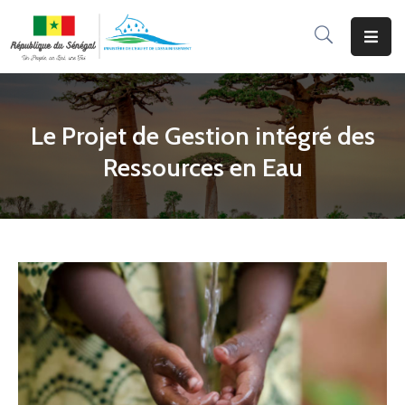
Accueil
Le
Le Projet de Gestion intégré des
Ministère
Ressources en Eau
Programmes
&
Projets
Services
Aux
Usagers
Actualité
Documentation