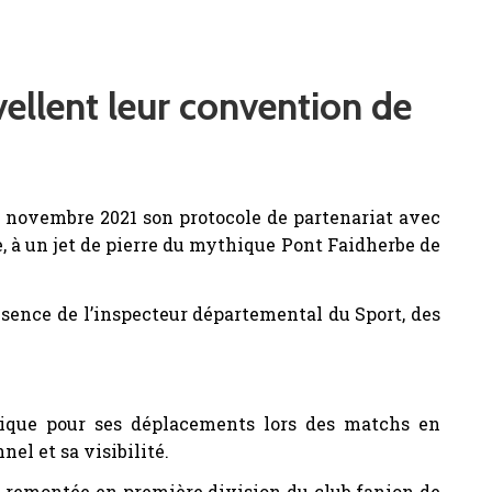
vellent leur convention de
19 novembre 2021 son protocole de partenariat avec
, à un jet de pierre du mythique Pont Faidherbe de
ésence de l’inspecteur départemental du Sport, des
stique pour ses déplacements lors des matchs en
el et sa visibilité.
 la remontée en première division du club fanion de