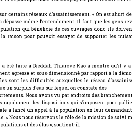
sur certains réseaux d’assainissement. « On est ahuri d
la dépasse même l’entendement. Il faut que les gens rev
pulation qui bénéficie de ces ouvrages donc, ils doivent
 la raison pour pouvoir essayer de supporter les nuisa
 a été faite à Djeddah Thiaroye Kao a montré qu’il y a q
rement agressé et sous-dimensionné par rapport à la démo
les sont les difficultés auxquelles le réseau d’assaini
cue un surplus d’eau sur lequel on constate des
ortements. Nous avons vu par endroits des branchements
ès rapidement les dispositions qui s’imposent pour pall
torale a lancé un appel à la population en leur demandant
vie. « Nous nous réservons le rôle de la mission de suivi
ulations et des élus », soutient-il.