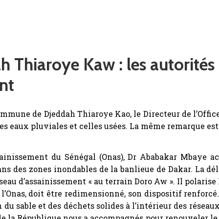
 Thiaroye Kaw : les autorités
nt
ommune de Djeddah Thiaroye Kao, le Directeur de l’Offic
des eaux pluviales et celles usées. La même remarque est
assainissement du Sénégal (Onas), Dr Ababakar Mbaye 
dans des zones inondables de la banlieue de Dakar. La 
eau d’assainissement « au terrain Doro Aw ». Il polaris
 l’Onas, doit être redimensionné, son dispositif renforc
n du sable et des déchets solides à l’intérieur des réseau
e la République nous a accompagnés pour renouveler le rés