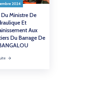
tembre 2024
e Du Ministre De
raulique Et
ainissement Aux
iers Du Barrage De
BANGALOU
uite