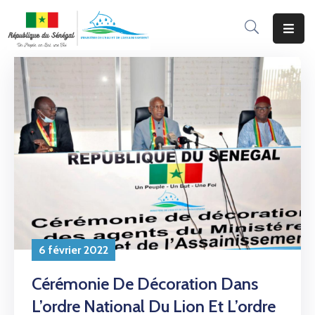
Accueil
Le
Ministère
Programmes
&
Projets
Services
Aux
Usagers
6 février 2022
Actualité
Cérémonie De Décoration Dans
L’ordre National Du Lion Et L’ordre
Documentation