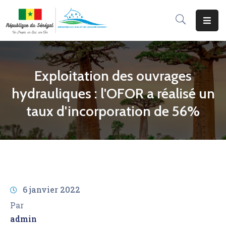
Accueil
Le
Exploitation des ouvrages
Ministère
hydrauliques : l'OFOR a réalisé un
Programmes
taux d'incorporation de 56%
&
Projets
Services
Aux
Usagers
6 janvier 2022
Actualité
Par
Documentation
admin