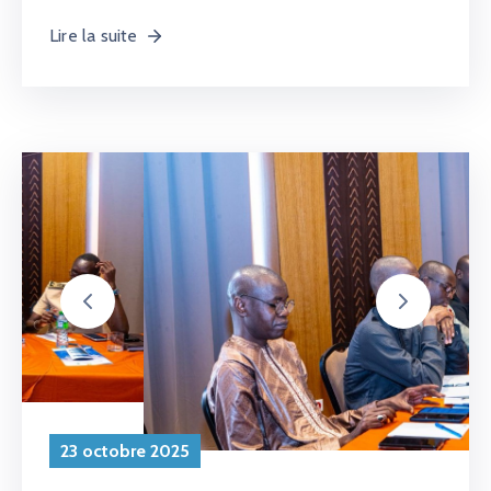
23 octobre 2025
Gestion Du Risque D’inondation Au
Sénégal : Des Outils Pour
Transformer Les Défis D’aujourd’hui
En Opportunités De Demain
Lire la suite