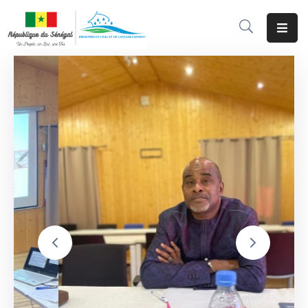
Accueil
Le
Ministère
Programmes
&
Projets
Services
Aux
Usagers
Actualité
Documentation