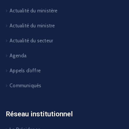
Réseau institutionnel
La Présidence
Le Gouvernement
La DGPRE
La Sen’Eau
L’OMVS
L’OMVG