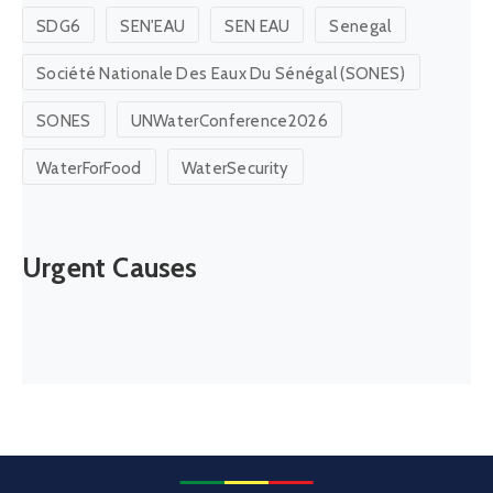
SDG6
SEN'EAU
SEN EAU
Senegal
Société Nationale Des Eaux Du Sénégal (SONES)
SONES
UNWaterConference2026
WaterForFood
WaterSecurity
Urgent Causes