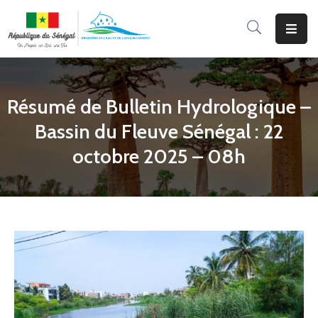
Accueil
Le
Résumé de Bulletin Hydrologique –
Ministère
Bassin du Fleuve Sénégal : 22
Programmes
octobre 2025 – 08h
&
Projets
Services
Aux
Usagers
Actualité
Documentation