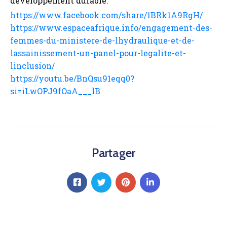
développement durable.
https://www.facebook.com/share/1BRk1A9RgH/
https://www.espaceafrique.info/engagement-des-
femmes-du-ministere-de-lhydraulique-et-de-
lassainissement-un-panel-pour-legalite-et-
linclusion/
https://youtu.be/BnQsu91eqq0?
si=iLwOPJ9fOaA___lB
Partager