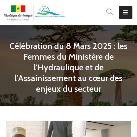
Accueil
Le
Célébration du 8 Mars 2025 : les
Ministère
Femmes du Ministère de
Programmes
l’Hydraulique et de
&
l’Assainissement au cœur des
Projets
enjeux du secteur
Services
Aux
Usagers
Actualité
Documentation