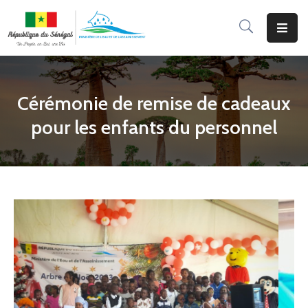
Accueil
Le
Cérémonie de remise de cadeaux
Ministère
pour les enfants du personnel
Programmes
&
Projets
Services
Aux
Usagers
Actualité
Documentation