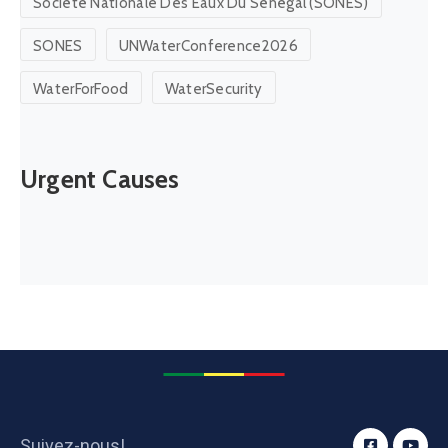
Société Nationale Des Eaux Du Sénégal (SONES)
SONES
UNWaterConference2026
WaterForFood
WaterSecurity
Urgent Causes
Suivez-nous!