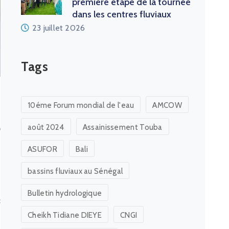
première étape de la tournée
dans les centres fluviaux
23 juillet 2026
Tags
10éme Forum mondial de l'eau
AMCOW
e
août 2024
Assainissement Touba
ASUFOR
Bali
bassins fluviaux au Sénégal
Bulletin hydrologique
3
s
Cheikh Tidiane DIEYE
CNGI