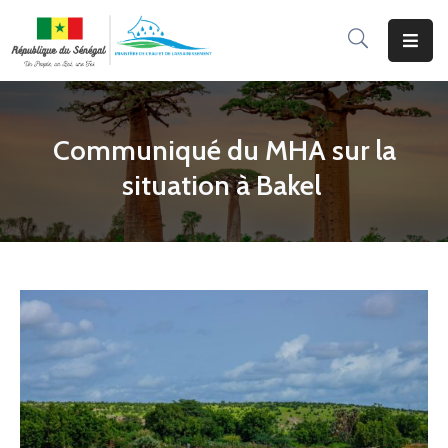
Accueil
Le
Communiqué du MHA sur la
Ministère
situation à Bakel
Programmes
&
Projets
Services
Aux
Usagers
Actualité
Documentation