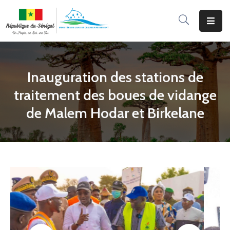
Accueil
Le
Inauguration des stations de
Ministère
traitement des boues de vidange
Programmes
de Malem Hodar et Birkelane
&
Projets
Services
Aux
Usagers
Actualité
Documentation