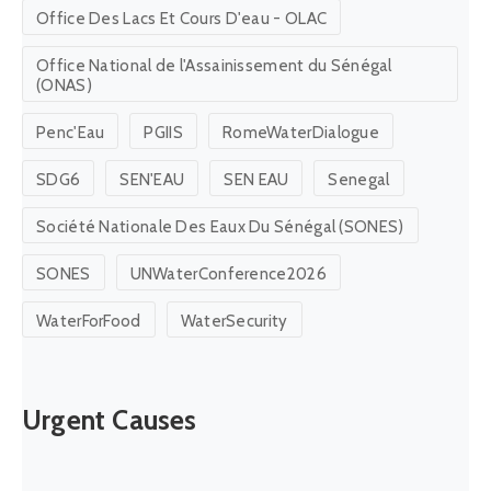
Office Des Lacs Et Cours D'eau - OLAC
Office National de l'Assainissement du Sénégal
(ONAS)
Penc'Eau
PGIIS
RomeWaterDialogue
SDG6
SEN'EAU
SEN EAU
Senegal
Société Nationale Des Eaux Du Sénégal (SONES)
SONES
UNWaterConference2026
WaterForFood
WaterSecurity
Urgent Causes