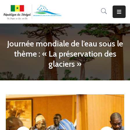
Accueil
Le
Journée mondiale de l’eau sous le
Ministère
thème : « La préservation des
Programmes
glaciers »
&
Projets
Services
Aux
Usagers
Actualité
Documentation