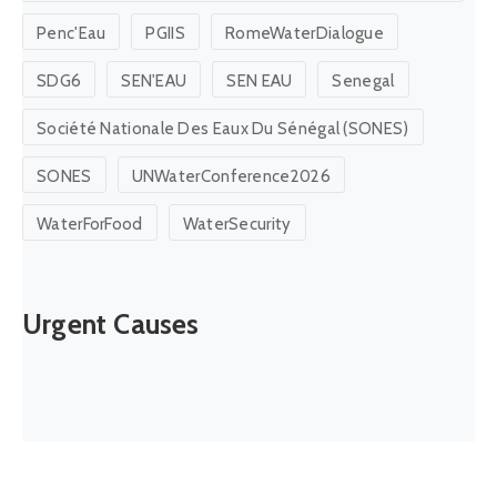
Penc'Eau
PGIIS
RomeWaterDialogue
SDG6
SEN'EAU
SEN EAU
Senegal
Société Nationale Des Eaux Du Sénégal (SONES)
SONES
UNWaterConference2026
WaterForFood
WaterSecurity
Urgent Causes