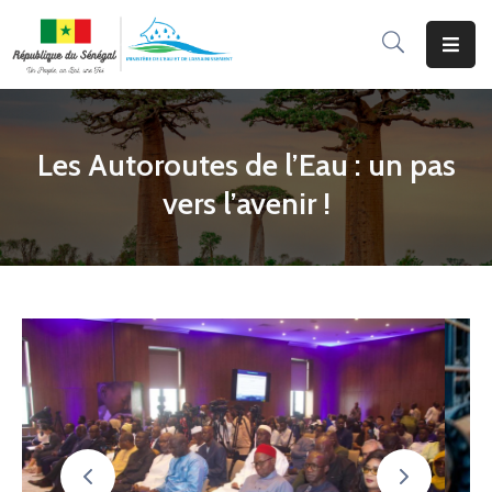
Accueil
Le
Les Autoroutes de l’Eau : un pas
Ministère
vers l’avenir !
Programmes
&
Projets
Services
Aux
Usagers
Actualité
Documentation