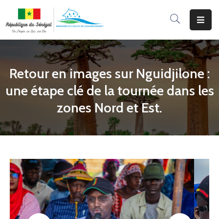
Accueil
Le
Retour en images sur Nguidjilone :
Ministère
une étape clé de la tournée dans les
Programmes
zones Nord et Est.
&
Projets
Services
Aux
Usagers
Actualité
Documentation