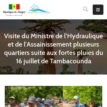
Accueil
Le
Visite du Ministre de l’Hydraulique
Ministère
et de l’Assainissement plusieurs
Programmes
quartiers suite aux fortes pluies du
&
16 juillet de Tambacounda
Projets
Services
Aux
Usagers
Actualité
Documentation