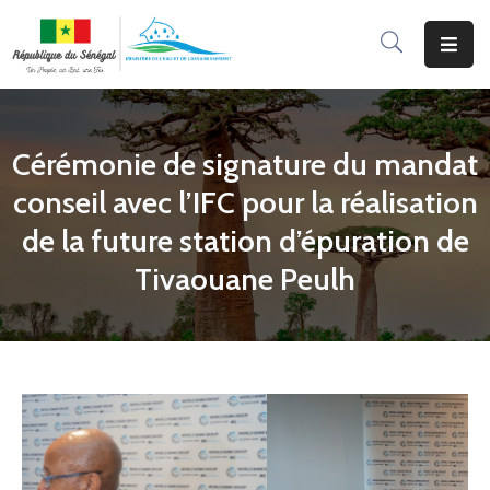
Accueil
Le
Cérémonie de signature du mandat
Ministère
conseil avec l’IFC pour la réalisation
Programmes
de la future station d’épuration de
&
Tivaouane Peulh
Projets
Services
Aux
Usagers
Actualité
Documentation