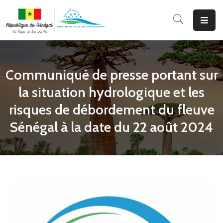
Accueil
Le
Communiqué de presse portant sur
Ministère
la situation hydrologique et les
Programmes
risques de débordement du fleuve
&
Sénégal à la date du 22 août 2024
Projets
Services
Aux
Usagers
Actualité
Documentation