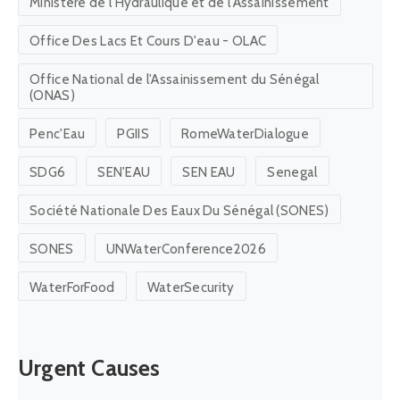
Ministère de l'Hydraulique et de l'Assainissement
Office Des Lacs Et Cours D'eau - OLAC
Office National de l'Assainissement du Sénégal
(ONAS)
Penc'Eau
PGIIS
RomeWaterDialogue
SDG6
SEN'EAU
SEN EAU
Senegal
Société Nationale Des Eaux Du Sénégal (SONES)
SONES
UNWaterConference2026
WaterForFood
WaterSecurity
Urgent Causes