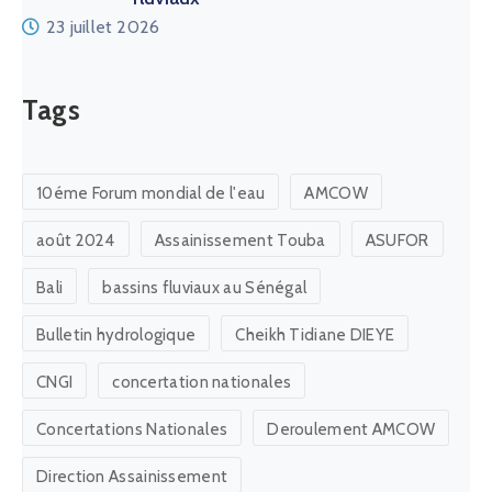
CNGI
concertation nationales
Concertations Nationales
Deroulement AMCOW
Direction Assainissement
Direction de l'Hydraulique
Direction de la Gestion et de la Planification des
Ressources en Eau (DGPRE)
Direction de la Prévention et de la Gestion des
Inondations (DPGI)
DPGI
Eau Touba
FAO
fleuve Casamance
fleuve Gambie
fleuve Sénégal
Forum Mondial de l'Eau
Gestion des inondations