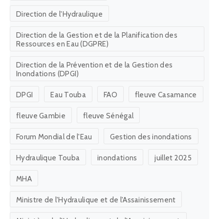
Hydraulique Touba
inondations
juillet 2025
MHA
Ministre de l'Hydraulique et de l'Assainissement
Ministère de l'Hydraulique et de l'Assainissement
Office Des Lacs Et Cours D'eau - OLAC
Office National de l'Assainissement du Sénégal
(ONAS)
Penc'Eau
PGIIS
RomeWaterDialogue
SDG6
SEN'EAU
SEN EAU
Senegal
Société Nationale Des Eaux Du Sénégal (SONES)
SONES
UNWaterConference2026