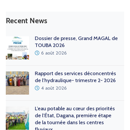
L’eau potable au cœur des priorités
de l’État, Dagana, première étape
de la tournée dans les centres
fluviaux
23 juillet 2026
Tags
10éme Forum mondial de l'eau
AMCOW
août 2024
Assainissement Touba
ASUFOR
Bali
bassins fluviaux au Sénégal
Bulletin hydrologique
Cheikh Tidiane DIEYE