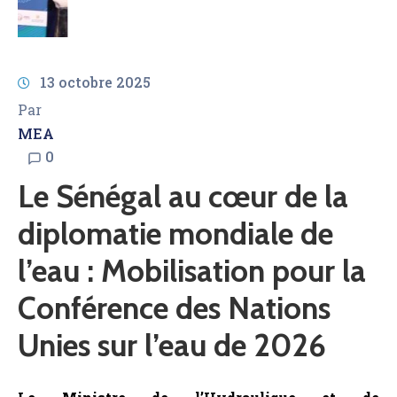
Conférence des Nations
Unies sur l’eau de 2026
Le Ministre de l’Hydraulique et de
l’Assainissement de la République du Sénégal et
Président en exercice du Conseil des Ministres
africains chargés de l’Eau (AMCOW), Dr Cheikh
Tidiane DIEYE a participé à la 8ème édition de la
Semaine de l’Eau du Caire, placée sous le Haut
Patronage de Son Excellence M. Abdel Fattah Al
Sisi, Président de la République arabe d’Égypte.
À la Cérémonie d’ouverture, aux côtés de hauts
représentants d’institutions internationales et