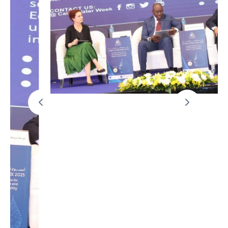
AMCOW
13 octobre 2025
Par
MEA
0
Le Sénégal au cœur de la
diplomatie mondiale de
l’eau : Mobilisation pour la