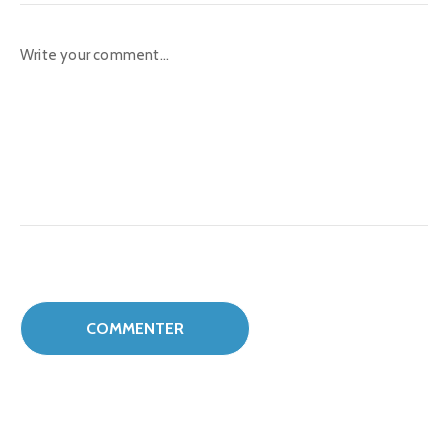
Recent News
Dossier de presse, Grand MAGAL de
TOUBA 2026
6 août 2026
Rapport des services déconcentrés
de l’hydraulique- trimestre 2- 2026
4 août 2026