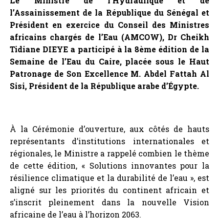
régionales, le Ministre a rappelé combien le thème
de cette édition, « Solutions innovantes pour la
résilience climatique et la durabilité de l’eau », est
aligné sur les priorités du continent africain et
s’inscrit pleinement dans la nouvelle Vision
africaine de l’eau à l’horizon 2063.
Il a souligné l’engagement du Sénégal, dans le
cadre de sa présidence d’AMCOW, à faire de l’eau
un levier de développement et de paix à l’échelle
du continent, et à inscrire la question de l’eau au
cœur de l’agenda climatique et multilatéral.
Cette mobilisation culmine avec la préparation de
la Conférence des Nations Unies sur l’eau de 2026,
que le Sénégal aura l’honneur de co-organiser avec
les Émirats arabes unis. Cette Conférence est
annoncée comme un tournant majeur pour la
diplomatie mondiale de l’eau, notamment grâce à
un dialogue interactif consacré à la coopération