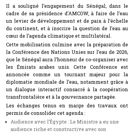
transfrontalière et à la gouvernance partagée.
Les échanges tenus en marge des travaux ont
permis de consolider cet agenda :
Audience avec l’Égypte : Le Ministre a eu une
audience riche et constructive avec son
homologue égyptien, M. Hani Sewilam, axée sur
l’agenda africain et international de l’eau et sur
les priorités communes dans la perspective de la
Conférence de 2026.
Soutien de l’Union européenne : Il a également
eu des échanges fructueux avec Mme Jessica
Roswall, Commissaire à l’environnement, à la
résilience en matière d’eau et à l’économie
circulaire compétitive, de l’Union européenne.
L’Union européenne a réaffirmé son soutien total
à la Conférence et sa volonté de participer
activement à la Réunion préparatoire de haut