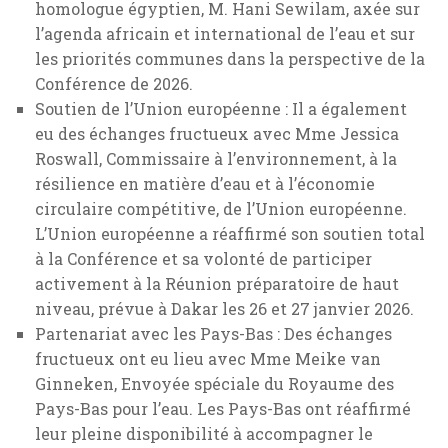
niveau, prévue à Dakar les 26 et 27 janvier 2026.
Partenariat avec les Pays-Bas : Des échanges
fructueux ont eu lieu avec Mme Meike van
Ginneken, Envoyée spéciale du Royaume des
Pays-Bas pour l’eau. Les Pays-Bas ont réaffirmé
leur pleine disponibilité à accompagner le
Sénégal et les Émirats arabes unis pour faire de
cette Conférence un succès collectif et
historique.
Le Ministre s’est félicité de la tenue, au Caire, de la
consultation régionale MENA en appui au
processus préparatoire de la Conférence de 2026.
Cette initiative témoigne de l’engagement
régional et de la volonté collective de contribuer
activement à une gouvernance mondiale de l’eau
plus solidaire et durable.
Dr Cheikh Tidiane Dieye poursuit ses discussions
avec l’ensemble des partenaires et acteurs