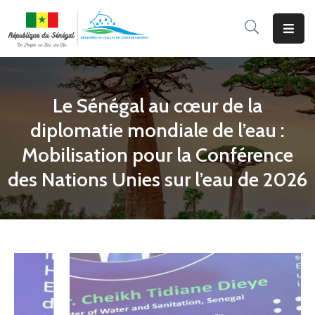
Accueil
Le
Le Sénégal au cœur de la
Ministère
diplomatie mondiale de l’eau :
Programmes
Mobilisation pour la Conférence
&
des Nations Unies sur l’eau de 2026
Projets
Services
Aux
Usagers
Actualité
Documentation